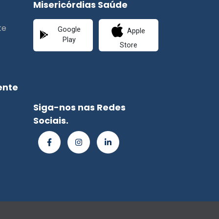
Misericórdias Saúde
te
Google
Apple
Play
Store
ente
Siga-nos nas Redes
Sociais.