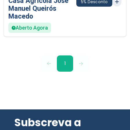
Casa Agrícola José
5% Desconto
Manuel Queirós
Macedo
Aberto Agora
1
Subscreva a
Newsletter