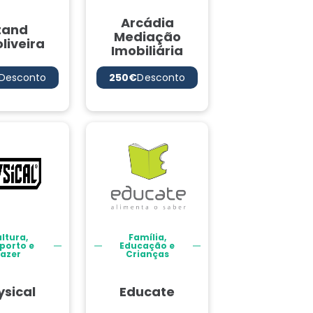
Arcádia
tand
Mediação
liveira
Imobiliária
Desconto
250€
Desconto
ltura,
Família,
porto e
Educação e
Lazer
Crianças
ysical
Educate