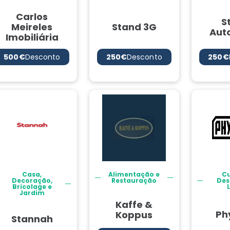
Carlos
S
Meireles
Stand 3G
Auto
Imobiliária
500€
Desconto
250€
Desconto
250€
Casa,
Alimentação e
Cu
Decoração,
Restauração
Des
Bricolage e
Jardim
Kaffe &
Ph
Koppus
Stannah