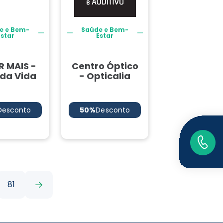
e e Bem-
Saúde e Bem-
Estar
Estar
R MAIS -
Centro Óptico
 da Vida
- Opticalia
Desconto
50%
Desconto
81