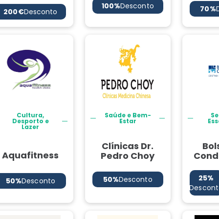
100%
Desconto
70%
200€
Desconto
Cultura,
Saúde e Bem-
Se
Desporto e
Estar
Ess
Lazer
Clínicas Dr.
Bol
Aquafitness
Pedro Choy
Cond
25%
50%
Desconto
50%
Desconto
Descont