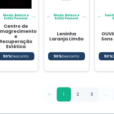
Moda, Beleza e
Moda, Beleza e
Saúd
Estilo Pessoal
Estilo Pessoal
Centro de
Emagrecimento
Leninha
OUVI
e
Laranja Limão
Sons
Recuperação
Estética
50%
Desconto
50%
Desconto
50%
1
2
3
...