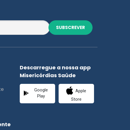
SUBSCREVER
Descarregue a nossa app
Misericórdias Saúde
te
Google
Apple
Play
Store
ente