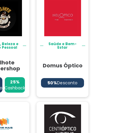
 Beleza e
Saúde e Bem-
o Pessoal
Estar
lhote
Domus Óptico
bershop
25%
50%
Desconto
o
Cashback