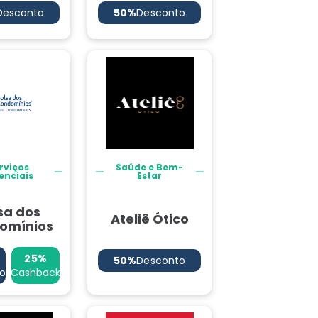
Desconto
50%
Desconto
rviços
Saúde e Bem-
enciais
Estar
sa dos
Ateliê Ótico
omínios
25%
50%
Desconto
o
Cashback