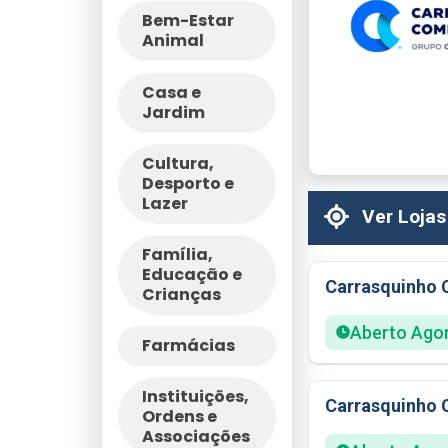
Bem-Estar
Animal
Casa e
Jardim
Cultura,
Desporto e
Lazer
Ver Lojas
Família,
Educação e
Carrasquinho 
Crianças
Aberto Ago
Farmácias
Instituições,
Carrasquinho C
Ordens e
Associações