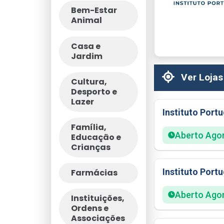
Bem-Estar
Animal
Casa e
Jardim
Ver Lojas
Cultura,
Desporto e
Lazer
Instituto Port
Família,
Aberto Ago
Educação e
Crianças
Instituto Port
Farmácias
Aberto Ago
Instituições,
Ordens e
Associações