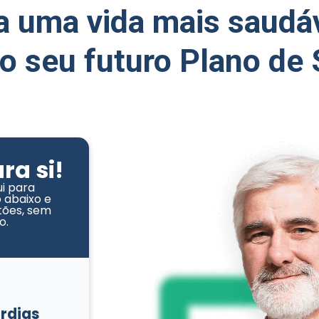
a uma vida mais saudáv
o seu futuro Plano de
ra si!
i para
 abaixo e
tões, sem
o.
órdias